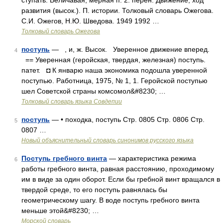
ступать. Величавая, мерная п. 2. перен. Движение, ход
развития (высок.). П. истории. Толковый словарь Ожегова.
С.И. Ожегов, Н.Ю. Шведова. 1949 1992 …
Толковый словарь Ожегова
поступь
— , и, ж. Высок. Уверенное движение вперед.
4
== Уверенная (геройская, твердая, железная) поступь.
патет. ◘ К январю наша экономика подошла уверенной
поступью. Работница, 1975, № 1, 1. Геройской поступью
шел Советской страны комсомол&#8230; …
Толковый словарь языка Совдепии
поступь
— • походка, поступь Стр. 0805 Стр. 0806 Стр.
5
0807 …
Новый объяснительный словарь синонимов русского языка
Поступь гребного винта
— характеристика режима
6
работы гребного винта, равная расстоянию, проходимому
им в виде за один оборот. Если бы гребной винт вращался в
твердой среде, то его поступь равнялась бы
геометрическому шагу. В воде поступь гребного винта
меньше этой&#8230; …
Морской словарь