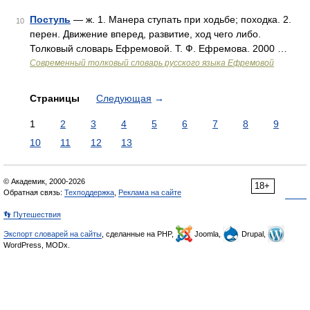
Поступь
— ж. 1. Манера ступать при ходьбе; походка. 2.
10
перен. Движение вперед, развитие, ход чего либо.
Толковый словарь Ефремовой. Т. Ф. Ефремова. 2000 …
Современный толковый словарь русского языка Ефремовой
Страницы
Следующая
→
1
2
3
4
5
6
7
8
9
10
11
12
13
© Академик, 2000-2026
18+
Обратная связь:
Техподдержка
,
Реклама на сайте
👣 Путешествия
Экспорт словарей на сайты
, сделанные на PHP,
Joomla,
Drupal,
WordPress, MODx.