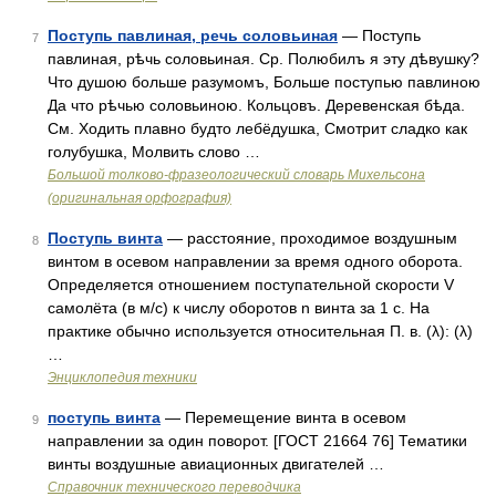
Поступь павлиная, речь соловьиная
— Поступь
7
павлиная, рѣчь соловьиная. Ср. Полюбилъ я эту дѣвушку?
Что душою больше разумомъ, Больше поступью павлиною
Да что рѣчью соловьиною. Кольцовъ. Деревенская бѣда.
См. Ходить плавно будто лебёдушка, Смотрит сладко как
голубушка, Молвить слово …
Большой толково-фразеологический словарь Михельсона
(оригинальная орфография)
Поступь винта
— расстояние, проходимое воздушным
8
винтом в осевом направлении за время одного оборота.
Определяется отношением поступательной скорости V
самолёта (в м/с) к числу оборотов n винта за 1 с. На
практике обычно используется относительная П. в. (λ): (λ)
…
Энциклопедия техники
поступь винта
— Перемещение винта в осевом
9
направлении за один поворот. [ГОСТ 21664 76] Тематики
винты воздушные авиационных двигателей …
Справочник технического переводчика